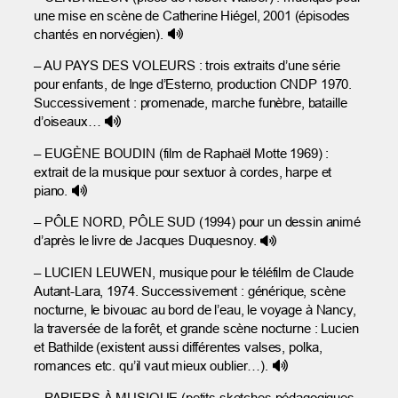
une mise en scène de Catherine Hiégel, 2001 (épisodes
chantés en norvégien).
– AU PAYS DES VOLEURS : trois extraits d’une série
pour enfants, de Inge d’Esterno, production CNDP 1970.
Successivement : promenade, marche funèbre, bataille
d’oiseaux…
– EUGÈNE BOUDIN (film de Raphaël Motte 1969) :
extrait de la musique pour sextuor à cordes, harpe et
piano.
– PÔLE NORD, PÔLE SUD (1994) pour un dessin animé
d’après le livre de Jacques Duquesnoy.
– LUCIEN LEUWEN, musique pour le téléfilm de Claude
Autant-Lara, 1974. Successivement : générique, scène
nocturne, le bivouac au bord de l’eau, le voyage à Nancy,
la traversée de la forêt, et grande scène nocturne : Lucien
et Bathilde (existent aussi différentes valses, polka,
romances etc. qu’il vaut mieux oublier…).
– PAPIERS À MUSIQUE (petits sketches pédagogiques ,