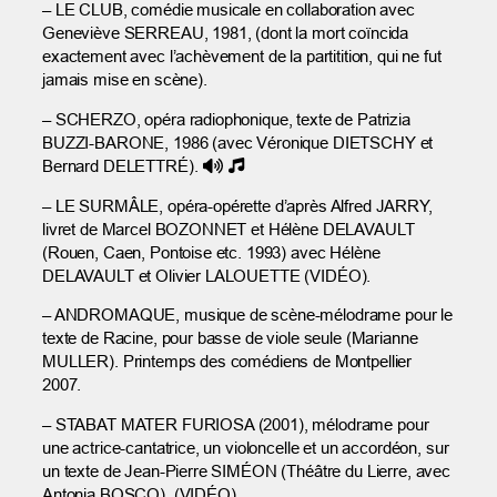
– LE CLUB, comédie musicale en collaboration avec
Geneviève SERREAU, 1981, (dont la mort coïncida
exactement avec l’achèvement de la partitition, qui ne fut
jamais mise en scène).
– SCHERZO, opéra radiophonique, texte de Patrizia
BUZZI-BARONE, 1986 (avec Véronique DIETSCHY et
Bernard DELETTRÉ).
– LE SURMÂLE, opéra-opérette d’après Alfred JARRY,
livret de Marcel BOZONNET et Hélène DELAVAULT
(Rouen, Caen, Pontoise etc. 1993) avec Hélène
DELAVAULT et Olivier LALOUETTE (VIDÉO).
– ANDROMAQUE, musique de scène-mélodrame pour le
texte de Racine, pour basse de viole seule (Marianne
MULLER). Printemps des comédiens de Montpellier
2007.
– STABAT MATER FURIOSA (2001), mélodrame pour
une actrice-cantatrice, un violoncelle et un accordéon, sur
un texte de Jean-Pierre SIMÉON (Théâtre du Lierre, avec
Antonia BOSCO). (VIDÉO)