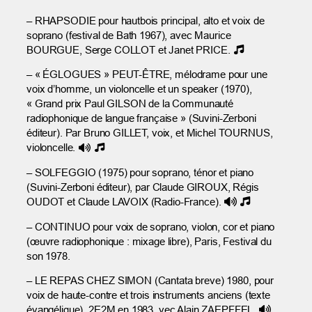
– RHAPSODIE pour hautbois principal, alto et voix de
soprano (festival de Bath 1967), avec Maurice
BOURGUE, Serge COLLOT et Janet PRICE.
– « ÉGLOGUES » PEUT-ÊTRE, mélodrame pour une
voix d’homme, un violoncelle et un speaker (1970),
« Grand prix Paul GILSON de la Communauté
radiophonique de langue française » (Suvini-Zerboni
éditeur). Par Bruno GILLET, voix, et Michel TOURNUS,
violoncelle.
– SOLFEGGIO (1975) pour soprano, ténor et piano
(Suvini-Zerboni éditeur), par Claude GIROUX, Régis
OUDOT et Claude LAVOIX (Radio-France).
– CONTINUO pour voix de soprano, violon, cor et piano
(œuvre radiophonique : mixage libre), Paris, Festival du
son 1978.
– LE REPAS CHEZ SIMON (Cantata breve) 1980, pour
voix de haute-contre et trois instruments anciens (texte
évangélique). 2E2M en 1983, vec Alain ZAEPFFEL.